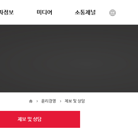
자정보
미디어
소통채널
배구조
보도자료
채용
식정보
공지
문의하기
무정보
행사
시정보
IR정보
현재 1차메뉴 :
현재 2차메뉴 :
홈
윤리경영
제보 및 상담
제보 및 상담