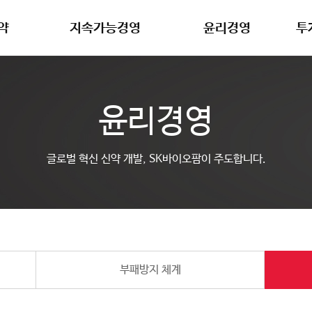
약
지속가능경영
윤리경영
투
보
지속가능경영 전략
윤리경영 체계
지
윤리경영
인
지속가능경영보고서 & 정책
부패방지 체계
주
량
ESG 평가 & 이니셔티브
제보 및 상담
재
글로벌 혁신 신약 개발, SK바이오팜이 주도합니다.
역량
공
야
휴
부패방지 체계