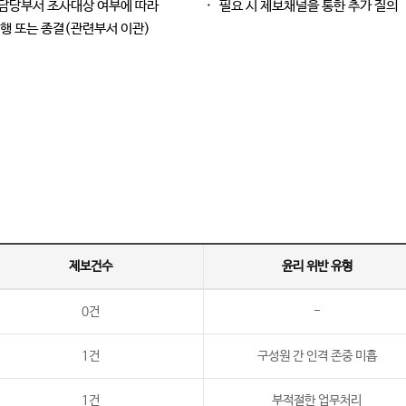
담당부서 조사대상 여부에 따라
필요 시 제보채널을 통한 추가 질의
진행 또는 종결(관련부서 이관)
제보건수
윤리 위반 유형
제보 및 조치 현황 (표)입니다. 구분, 제보건수, 윤리위반유형, 결과로 구성.
0건
-
1건
구성원 간 인격 존중 미흡
1건
부적절한 업무처리